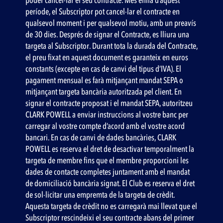
poder cancel·lar el seu contracte. Més enllà d’aquest
període, el Subscriptor pot cancel·lar el contracte en
qualsevol moment i per qualsevol motiu, amb un preavís
de 30 dies. Després de signar el Contracte, es lliura una
targeta al Subscriptor. Durant tota la durada del Contracte,
el preu fixat en aquest document es garanteix en euros
constants (excepte en cas de canvi del tipus d’IVA). El
pagament mensual es farà mitjançant mandat SEPA o
mitjançant targeta bancària autoritzada pel client. En
signar el contracte proposat i el mandat SEPA, autoritzeu
CLARK POWELL a enviar instruccions al vostre banc per
carregar al vostre compte d’acord amb el vostre acord
bancari. En cas de canvi de dades bancàries, CLARK
POWELL es reserva el dret de desactivar temporalment la
targeta de membre fins que el membre proporcioni les
dades de contacte completes juntament amb el mandat
de domiciliació bancària signat. El Club es reserva el dret
de sol·licitar una empremta de la targeta de crèdit.
Aquesta targeta de crèdit no es carregarà mai llevat que el
Subscriptor rescindeixi el seu contracte abans del primer