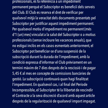
professionals, es fa referència a un impediment
permanent perquè el Subscriptor es beneficiï dels serveis
del Club. El Club es reserva el dret de verificar per
qualsevol mitjà la veracitat dels documents presentats pel
Subscriptor per justificar aquest impediment permanent.
Per qualsevol motiu d’impediment no permanent (més
d’1 (un) mes) vinculat a la salut del Subscriptor o a motius
professionals (sense incloure les vacances anuals), que
no estigui inclòs en els casos esmentats anteriorment, el
Subscriptor pot beneficiar-se d’una suspensió de la
subscripció durant la durada de l’impediment, amb la
condició expressa d’informar el Club prèviament en un
termini màxim de 7 dies després de la rescissió i de pagar
5,45 € al mes en concepte de comissions bancàries de
gestió. La subscripció continuarà quan hagi finalitzat
l’impediment. En qualsevol cas, i al final del Període
Incompressible, el Subscriptor té la llibertat de rescindir
el Contracte a la seva discreció d’acord amb aquest article
després de la regularització de qualsevol import impagat.