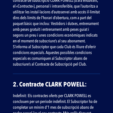
contracte de subscripció CLARK POWELL (d’ara endavant,
el «Contracte»), personal i intransferible, que l’autoritza a
utilitzar les instal·lacions d’autoservei amb accés il·limitat
dins dels límits de l’horari d’obertura, com a part del
paquet bàsic que inclou: Vestidors i dutxes, entrenament
amb peses gratuït i entrenament amb peses guiat i
segons un preu i unes condicions econòmiques indicats
en el moment de subscriure’s al seu abonament.
S’informa al Subscriptor que cada Club és lliure d’oferir
condicions especials. Aquestes possibles condicions
especials es comuniquen al Subscriptor abans de
subscriure’s al Contracte de Subscripció pel Club.
2. Contracte CLARK POWELL:
Indefinit: Els contractes oferts per CLARK POWELL es
conclouen per un període indefinit. El Subscriptor ha de
completar un mínim d’1 mes de subscripció abans de