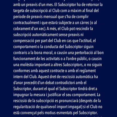
amb un preavís d’un mes. El Subscriptor ha de retornar la
targeta de subscripció al Club com a màxim al final del
període de preavís mensual que s’ha de complir
contractualment i que estarà subjecte a un càrrec (o al
cobrament d’un xec). A més, el Club pot rescindir la
subscripció automàticament sense preavís ni
compensació per part del Club en cas que l’actitud, el
comportament o la conducta del Subscriptor siguin
contraris a la bona moral, o causin una pertorbació al bon
funcionament de les activitats o a l’ordre públic, o causin
una molèstia important a altres Subscriptors, o no siguin
conformes amb aquest contracte o amb el reglament
intern del Club. Aquest dret de rescissió automàtica ha
d’anar precedit d’un debat contradictori amb el
Subscriptor, durant el qual el Subscriptor tindrà dret a
impugnar la mesura i justificar el seu comportament. La
rescissió de la subscripció es pronunciarà (després de la
regularització de qualsevol import impagat) si el Club no
està convençut pels motius esmentats pel Subscriptor.