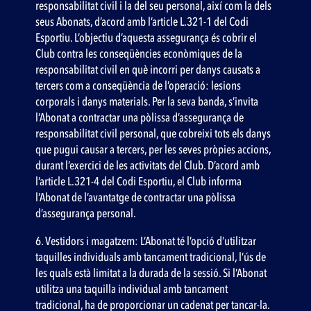
responsabilitat civil i la del seu personal, així com la dels
seus Abonats, d’acord amb l’article L.321-1 del Codi
Esportiu. L’objectiu d’aquesta assegurança és cobrir el
Club contra les conseqüències econòmiques de la
responsabilitat civil en què incorri per danys causats a
tercers com a conseqüència de l’operació: lesions
corporals i danys materials. Per la seva banda, s’invita
l’Abonat a contractar una pòlissa d’assegurança de
responsabilitat civil personal, que cobreixi tots els danys
que pugui causar a tercers, per les seves pròpies accions,
durant l’exercici de les activitats del Club. D’acord amb
l’article L.321-4 del Codi Esportiu, el Club informa
l’Abonat de l’avantatge de contractar una pòlissa
d’assegurança personal.
6. Vestidors i magatzem: L’Abonat té l’opció d’utilitzar
taquilles individuals amb tancament tradicional, l’ús de
les quals està limitat a la durada de la sessió. Si l’Abonat
utilitza una taquilla individual amb tancament
tradicional, ha de proporcionar un cadenat per tancar-la.