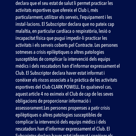
declara que el seu estat de salut li permet practicar les
activitats esportives que ofereix el Club i, més
particularment, utilitzar els serveis, l’equipament i les
instal·lacions. El Subscriptor declara que no pateix cap
malaltia, en particular cardíaca o respiratòria, lesió o
incapacitat física que pugui impedir-li practicar les
activitats i els serveis coberts pel Contracte. Les persones
sotmeses a crisis epilèptiques o altres patologies
susceptibles de complicar la intervenció dels equips
mèdics i dels rescatadors han d’informar expressament el
Club. El Subscriptor declara haver estat informat i
conèixer els riscos associats a la pràctica de les activitats
esportives del Club CLARK POWELL. En qualsevol cas,
aquest article 4 no eximeix el Club de cap de les seves
obligacions de proporcionar informació i
assessorament.Les persones propenses a patir crisis
epilèptiques o altres patologies susceptibles de
complicar la intervenció dels equips mèdics i dels
rescatadors han d’informar expressament el Club. El
Subscriptor declara haver estat informat i conèixer els