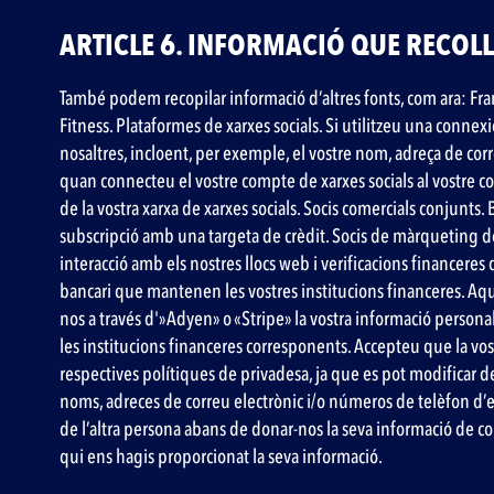
ARTICLE 6. INFORMACIÓ QUE RECOL
‍També podem recopilar informació d’altres fonts, com ara: Fran
Fitness. Plataformes de xarxes socials. Si utilitzeu una connex
nosaltres, incloent, per exemple, el vostre nom, adreça de corr
quan connecteu el vostre compte de xarxes socials al vostre co
de la vostra xarxa de xarxes socials. Socis comercials conjunts
subscripció amb una targeta de crèdit. Socis de màrqueting de
interacció amb els nostres llocs web i verificacions financeres 
bancari que mantenen les vostres institucions financeres. Aq
nos a través d'»Adyen» o «Stripe» la vostra informació personal
les institucions financeres corresponents. Accepteu que la vo
respectives polítiques de privadesa, ja que es pot modificar de 
noms, adreces de correu electrònic i/o números de telèfon d’el
de l’altra persona abans de donar-nos la seva informació de c
qui ens hagis proporcionat la seva informació.