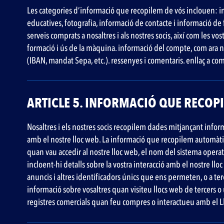
Les categories d’informació que recopilem de vós inclouen: inf
educatives, fotografia, informació de contacte i informació de f
serveis comprats a nosaltres i als nostres socis, així com les 
formació i ús de la màquina. informació del compte, com ara no
(IBAN, mandat Sepa, etc.). ressenyes i comentaris. enllaç a com
ARTICLE 5. INFORMACIÓ QUE RECO
‍Nosaltres i els nostres socis recopilem dades mitjançant infor
amb el nostre lloc web. La informació que recopilem automàtica
quan vau accedir al nostre lloc web, el nom del sistema operatiu 
incloent-hi detalls sobre la vostra interacció amb el nostre lloc
anuncis i altres identificadors únics que ens permeten, o a te
informació sobre vosaltres quan visiteu llocs web de tercers o 
registres comercials quan feu compres o interactueu amb el L