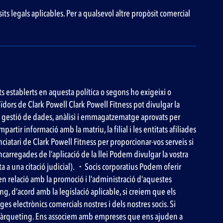
isits legals aplicables. Per a qualsevol altre propòsit comercial
ts establerts en aquesta política o segons ho exigeixi o
ïdors de Clark Powell Clark Powell Fitness pot divulgar la
nt, gestió de dades, anàlisi i emmagatzematge aprovats per
rtir informació amb la matriu, la filial i les entitats afiliades
ciatari de Clark Powell Fitness per proporcionar-vos serveis si
carregades de l’aplicació de la llei Podem divulgar la vostra
ta a una citació judicial). ・Socis corporatius Podem oferir
en relació amb la promoció i l’administració d’aquestes
 d’acord amb la legislació aplicable, si creiem que els
 electrònics comercials nostres i dels nostres socis. Si
e màrqueting. Ens associem amb empreses que ens ajuden a