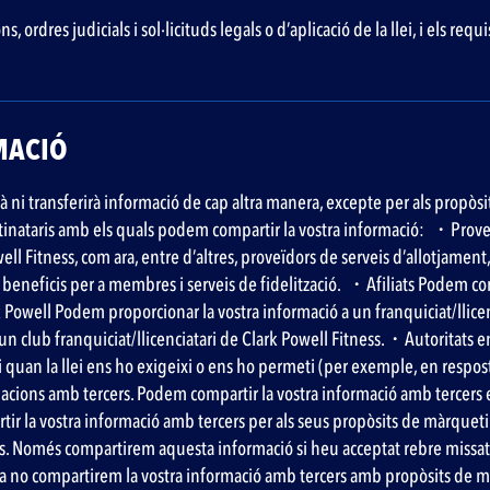
ordres judicials i sol·licituds legals o d’aplicació de la llei, i els requ
ACIÓ ‍
rà ni transferirà informació de cap altra manera, excepte per als propòsi
stinataris amb els quals podem compartir la vostra informació: ‍ ・Prove
ll Fitness, com ara, entre d’altres, proveïdors de serveis d’allotjame
beneficis per a membres i serveis de fidelització. ‍ ・Afiliats Podem compa
k Powell Podem proporcionar la vostra informació a un franquiciat/llicen
un club franquiciat/llicenciatari de Clark Powell Fitness.・Autoritats en
lei quan la llei ens ho exigeixi o ens ho permeti (per exemple, en respos
iacions amb tercers. Podem compartir la vostra informació amb tercers 
la vostra informació amb tercers per als seus propòsits de màrqueting,
s. Només compartirem aquesta informació si heu acceptat rebre missatges
 ja no compartirem la vostra informació amb tercers amb propòsits d