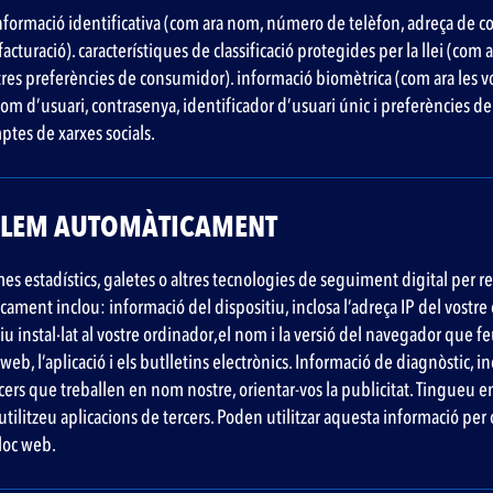
ormació identificativa (com ara nom, número de telèfon, adreça de corre
acturació). característiques de classificació protegides per la llei (com 
vostres preferències de consumidor). informació biomètrica (com ara les 
m d’usuari, contrasenya, identificador d’usuari únic i preferències de
ptes de xarxes socials.
PILEM AUTOMÀTICAMENT
mes estadístics, galetes o altres tecnologies de seguiment digital per re
ment inclou: informació del dispositiu, inclosa l’adreça IP del vostre
instal·lat al vostre ordinador,el nom i la versió del navegador que feu ser
 web, l’aplicació i els butlletins electrònics. Informació de diagnòstic, 
rcers que treballen en nom nostre, orientar-vos la publicitat. Tingueu e
utilitzeu aplicacions de tercers. Poden utilitzar aquesta informació per
loc web.