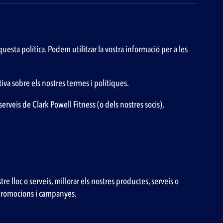
uesta política. Podem utilitzar la vostra informació per a les
iva sobre els nostres termes i polítiques.
rveis de Clark Powell Fitness (o dels nostres socis),
re lloc o serveis, millorar els nostres productes, serveis o
s promocions i campanyes.