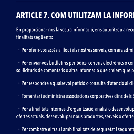
ARTICLE 7. COM UTILITZAM LA INFO
En proporcionar-nos la vostra informació, ens autoritzeu a recop
finalitats següents:
・Per oferir-vos accés al lloc i als nostres serveis, com ara ad
・Per enviar-vos butlletins periòdics, correus electrònics o co
sol·licituds de comentaris o altra informació que creiem que pot
・Per respondre a qualsevol petició o consulta d’atenció al cli
・Fomentar i administrar associacions corporatives dins dels Se
・Per a finalitats internes d’organització, anàlisi o desenvolupa
ofertes actuals, desenvolupar nous productes, serveis o oferte
・Per combatre el frau i amb finalitats de seguretat i seguret