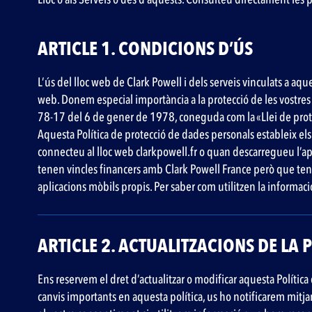
ARTICLE 1. CONDICIONS D’ÚS
L’ús del lloc web de Clark Powell i dels serveis vinculats a aq
web. Donem especial importància a la protecció de les vostres
78-17 del 6 de gener de 1978, coneguda com la «Llei de prote
Aquesta Política de protecció de dades personals estableix els
connecteu al lloc web clarkpowell.fr o quan descarregueu l’apl
tenen vincles financers amb Clark Powell France però que tenen 
aplicacions mòbils propis. Per saber com utilitzen la informaci
ARTICLE 2. ACTUALITZACIONS DE LA 
Ens reservem el dret d’actualitzar o modificar aquesta Política
canvis importants en aquesta política, us ho notificarem mitja