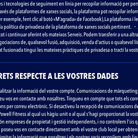
es i tecnologies de seguiment en línia per recopilar informació per pers
vés de plataformes de xarxes socials, la plataforma pot recopilar informa
per exemple, fent clic al botó «M’agrada» de Facebook),La plataforma i
u la política de privadesa de la plataforma de xarxes socials pertinent.
tot i continuar oferint els mateixos Serveis. Podem transferir a una altra 
gociacions de, qualsevol fusió, adquisició, venda d’actius o qualsevol lí
usionada tingui les mateixes pràctiques de privadesa o tracti la vostra
DRETS RESPECTE A LES VOSTRES DADES
tualitzar la informació del vostre compte. Comunicacions de màrqueting
oseu-vos en contacte amb nosaltres. Tingueu en compte que tots els cor
ns per correu electrònic. Si desactiveu la recepció de comunicacions 
ll Fitness al qual us hàgiu unit o al qual s’hagi proporcionat la vostr
s són empreses de propietat i gestió independents, i no controlem l’ús qu
, poseu-vos en contacte directament amb el vostre club local per obten
imitar la informació que nosaltres i els nostres socis recopilem amb final