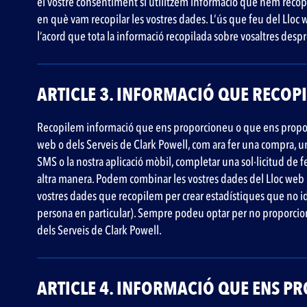
el vostre consentiment si utilitzem informació que hem recopi
en què vam recopilar les vostres dades. L’ús que feu del Lloc w
l’acord que tota la informació recopilada sobre vosaltres després
ARTICLE 3. INFORMACIÓ QUE RECOP
Recopilem informació que ens proporcioneu o que ens proporci
web o dels Serveis de Clark Powell, com ara fer una compra, un
SMS o la nostra aplicació mòbil, completar una sol·licitud de f
altra manera. Podem combinar les vostres dades del Lloc web i 
vostres dades que recopilem per crear estadístiques que no i
persona en particular). Sempre podeu optar per no proporcionar
dels Serveis de Clark Powell.
ARTICLE 4. INFORMACIÓ QUE ENS 