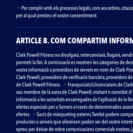
・Per complir amb els processos legals, com ara ordres, citacions, 
per al qual presteu el vostre consentiment.
ARTICLE 8. COM COMPARTIM INFORM
Clark Powell Fitness no divulgarà, intercanviarà, llogarà, vend
permeti la llei. A continuació es mostren les categories de de
vostra informació a proveïdors de serveis en nom de Clark Powe
Clark Powell, proveïdors de verificació bancària, proveïdors de 
de Clark Powell Fitness. ‍ ・Franquiciats/Llicenciataris de Clar
sou membre de la xarxa de Clark Powell, visitant o convidat d’
informació a les autoritats encarregades de l’aplicació de la l
ofertes especials per a Serveis a través de determinades assoc
ofertes. ・Socis de màrqueting externs També podem compartir 
productes o serveis que ofereixen poden ser del vostre interè
opteu per deixar de rebre comunicacions comercials nostres,