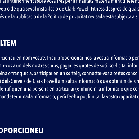
lat anteriorment sobre vosaltres per a finalitats materialment diferent
eb o de qualsevol instal·lació de Clark Powell Fitness després de qualse
 de la publicació de la Política de privacitat revisada està subjecta als 
ILTEM
oneu en nom vostre. Trieu proporcionar-nos la vostra informació per ac
ir-vos a un dels nostres clubs, pagar les quotes de soci, sol·licitar in
eina o franquícia, participar en un sorteig, connectar-vos a certes conso
dels Serveis de Clark Powell amb altra informació que obtenim dels nos
dentifiquen una persona en particular (eliminem la informació que con
 determinada informació, però fer-ho pot limitar la vostra capacitat d’
PROPORCIONEU