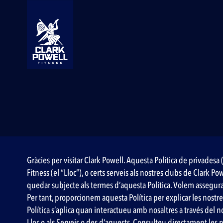
Gràcies per visitar Clark Powell. Aquesta Política de privadesa (
Fitness (el “Lloc”), o certs serveis als nostres clubs de Clark P
quedar subjecte als termes d’aquesta Política. Volem assegura
Per tant, proporcionem aquesta Política per explicar les nostr
Política s’aplica quan interactueu amb nosaltres a través del nos
Lloc o als Serveis o des d’aquests. Consulteu directament les 