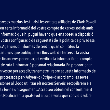
es matrius, les filials i les entitats afiliades de Clark Powell
tireu certa informació del vostre compte de xarxes socials amb
tra informació que hi pugui haver o que ens poseu a disposició
vostra configuració de seguretat i de la política de privadesa
. Agències d’informes de crèdit, quan sol·liciteu la
 anuncis que publiquem a llocs web de tercers o la vostra
s financeres per enllaçar i verificar la informació del compte
de ruta i informació personal relacionada. En proporcionar-
om vostre per accedir, transmetre i rebre aquesta informació de
 processada per «Adyen» o «Stripe» d’acord amb les seves
ones al Lloc o utilitzar els nostres Serveis, recopilarem els
text i fer-ne un seguiment. Accepteu obtenir el consentiment
r. Notificarem a qualsevol altra persona que convidis sobre