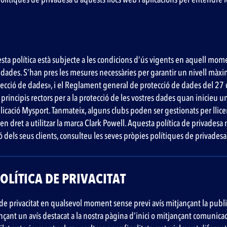
uesta política està subjecte a les condicions d’ús vigents en aquell mo
 dades. S’han pres les mesures necessàries per garantir un nivell màxi
cció de dades», i el Reglament general de protecció de dades del 27 d
 principis rectors per a la protecció de les vostres dades quan inicieu 
icació Mysport. Tanmateix, alguns clubs poden ser gestionats per llicen
dret a utilitzar la marca Clark Powell. Aquesta política de privadesa no
ó dels seus clients, consulteu les seves pròpies polítiques de privadesa
POLÍTICA DE PRIVACITAT
 de privacitat en qualsevol moment sense previ avís mitjançant la public
nçant un avís destacat a la nostra pàgina d’inici o mitjançant comunica