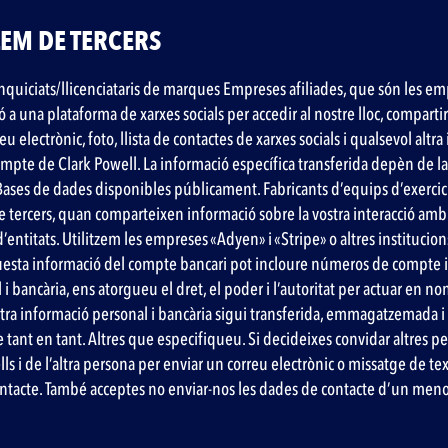
LEM DE TERCERS
quiciats/llicenciataris de marques Empreses afiliades, que són les empres
ió a una plataforma de xarxes socials per accedir al nostre lloc, compar
eu electrònic, foto, llista de contactes de xarxes socials i qualsevol al
mpte de Clark Powell. La informació específica transferida depèn de la 
. Bases de dades disponibles públicament. Fabricants d’equips d’exercici
 tercers, quan comparteixen informació sobre la vostra interacció amb
d’entitats. Utilitzem les empreses «Adyen» i «Stripe» o altres institucion
uesta informació del compte bancari pot incloure números de compte i 
 i bancària, ens atorgueu el dret, el poder i l’autoritat per actuar en n
stra informació personal i bancària sigui transferida, emmagatzemada i
tant en tant. Altres que especifiqueu. Si decideixes convidar altres pers
ls i de l’altra persona per enviar un correu electrònic o missatge de 
ontacte. També acceptes no enviar-nos les dades de contacte d’un meno