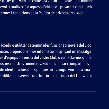
s de les que vam descriure a la versió aplicable en el moment
vol actualització d’aquesta Política de privacitat constitueix
termes i condicions de la Política de privacitat revisada.
cedir o utilitzar determinades funcions o serveis del Lloc
formació, proporcionar-nos informació mitjançant un missatge
les d’equips d’exercici del vostre Club o contactar-nos d’una
tres registres comercials. Podem utilitzar i compartir les
té identificadors únics perquè no es pugui vincular a una
utilitzar un servei o una funció en particular del Lloc web o