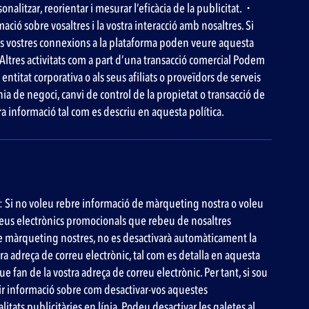
onalitzar, reorientar i mesurar l’eficàcia de la publicitat.・
ció sobre vosaltres i la vostra interacció amb nosaltres. Si
 les vostres connexions a la plataforma poden veure aquesta
 ・Altres activitats com a part d’una transacció comercial Podem
entitat corporativa o als seus afiliats o proveïdors de serveis
nia de negoci, canvi de control de la propietat o transacció de
 informació tal com es descriu en aquesta política.
: Si no voleu rebre informació de màrqueting nostra o voleu
reus electrònics promocionals que rebeu de nosaltres
de màrqueting nostres, no es desactivarà automàticament la
a adreça de correu electrònic, tal com es detalla en aquesta
e fan de la vostra adreça de correu electrònic. Per tant, si sou
ir informació sobre com desactivar-vos aquestes
itats publicitàries en línia. Podeu desactivar les galetes al