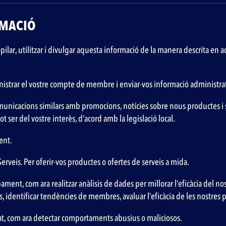
RMACIÓ
ilar, utilitzar i divulgar aquesta informació de la manera descrita en aq
ministrar el vostre compte de membre i enviar-vos informació administrat
municacions similars amb promocions, notícies sobre nous productes i se
 ser del vostre interès, d’acord amb la legislació local.
ent.
rveis. Per oferir-vos productes o ofertes de serveis a mida.
ment, com ara realitzar anàlisis de dades per millorar l’eficàcia del nost
s, identificar tendències de membres, avaluar l’eficàcia de les nostre
at, com ara detectar comportaments abusius o maliciosos.