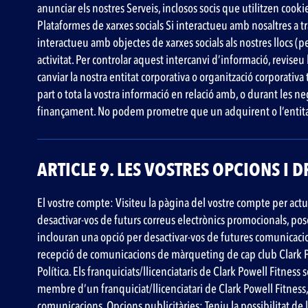
anunciar els nostres Serveis, inclosos socis que utilitzen cooki
Plataformes de xarxes socials Si interactueu amb nosaltres a tra
interactueu amb objectes de xarxes socials als nostres llocs (
activitat. Per controlar aquest intercanvi d’informació, revise
canviar la nostra entitat corporativa o organització corporativa 
part o tota la vostra informació en relació amb, o durant les ne
finançament. No podem prometre que un adquirent o l’entitat f
ARTICLE 9. LES VOSTRES OPCIONS I 
El vostre compte: Visiteu la pàgina del vostre compte per ac
desactivar-vos de futurs correus electrònics promocionals, p
inclouran una opció per desactivar-vos de futures comunicacio
recepció de comunicacions de màrqueting de cap club Clark Powe
Política. Els franquiciats/llicenciataris de Clark Powell Fitnes
membre d’un franquiciat/llicenciatari de Clark Powell Fitness
comunicacions. Opcions publicitàries: Teniu la possibilitat de l