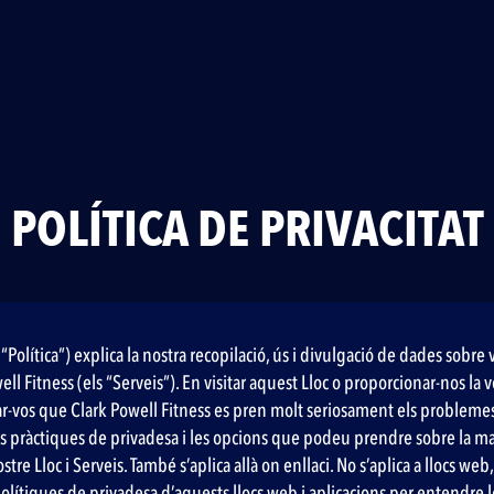
POLÍTICA DE PRIVACITAT
“Política”) explica la nostra recopilació, ús i divulgació de dades sobre 
owell Fitness (els “Serveis”). En visitar aquest Lloc o proporcionar-nos l
r-vos que Clark Powell Fitness es pren molt seriosament els problemes 
es pràctiques de privadesa i les opcions que podeu prendre sobre la man
tre Lloc i Serveis. També s’aplica allà on enllaci. No s’aplica a llocs we
polítiques de privadesa d’aquests llocs web i aplicacions per entendre 