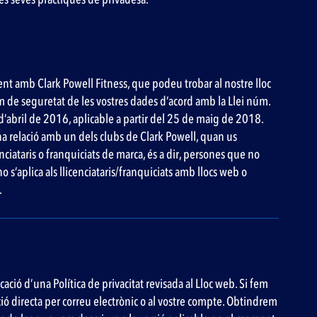
ment amb Clark Powell Fitness, que podeu trobar al nostre lloc
m de seguretat de les vostres dades d’acord amb la Llei núm.
’abril de 2016, aplicable a partir del 25 de maig de 2018.
una relació amb un dels clubs de Clark Powell, quan us
ciataris o franquiciats de marca, és a dir, persones que no
 s’aplica als llicenciataris/franquiciats amb llocs web o
.
ació d’una Política de privacitat revisada al Lloc web. Si fem
ció directa per correu electrònic o al vostre compte. Obtindrem