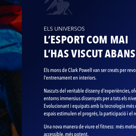
ELS UNIVERSOS
L’ESPORT COM MAI
L’HAS VISCUT ABANS
Els mons de Clark Powell van ser creats per rev
l’entrenament en interiors.
Nascuts del veritable disseny d’experiències, o
entorns immersius dissenyats per a tots els nivel
Evolucionant i equipats amb la tecnologia més 
espais estimulen el progrés, la participació i el
Una nova manera de viure el fitness: més moti
accessible, més potent.