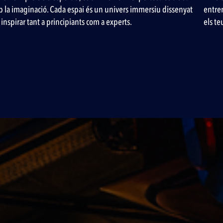
 la imaginació. Cada espai és un univers immersiu dissenyat
entre
 inspirar tant a principiants com a experts.
els te