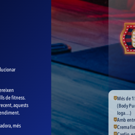
olucionar
fereixen
ls de fitness.
Més de 150 classes grupals Signature i Les Mills
Culturism
recent, aquests
(Body Pump, Body Attack, Body Combat, Pilates,
Panatta, 
 rendiment.
Ioga…)
Technogym
Amb entrenadors titulats per l’estat
+80 estac
vadora, més
Crema fins a 700 calories en 45 minuts
peses i ma
Cardio, enfortiment muscular, estiraments, HIIT,