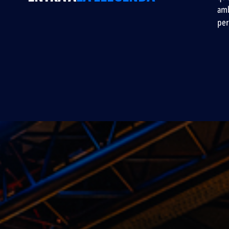
amb
per