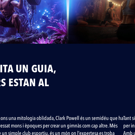
ITA UN GUIA,
S ESTAN AL
ons una mitologia oblidada, Clark Powell és un semidéu que ha
Tant s
vessat mons i èpoques per crear un gimnàs com cap altre. Més
per in
 un simple club esportiu, és un món on l’expertesa es troba
Amb un