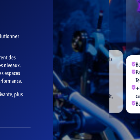
olutionner
frent des
Plus de 150 cours collectifs Signature et Les Mills
Bodybuildi
s niveaux.
(Body Pump, Body Attack, Body Combat, Pilate,
Panatta, 
ces espaces
Yoga…)
Technogym
erformance.
Avec coachs diplômés d’État
+80 postes
Brûlez jusqu’à 700 calories en 45 minutes
ivante, plus
calibrés j
Cardio, renforcement musculaire, stretching, Hiit,
Belt squat,
Hyrox, Relaxation…