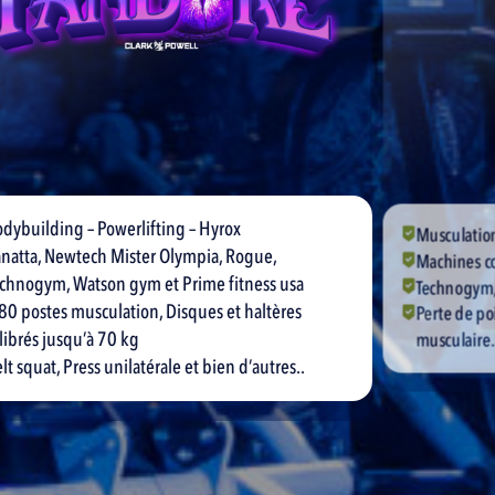
ng – Powerlifting – Hyrox
Musculation · Cardi
Newtech Mister Olympia, Rogue,
Machines connectées
, Watson gym et Prime fitness usa
Technogym, Matrix, 
 musculation, Disques et haltères
Perte de poids, com
usqu’à 70 kg
musculaire…
 Press unilatérale et bien d’autres..